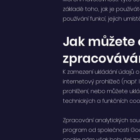
základě toho, jak je používá
používání funkcí, jejich umís
Jak můžete o
zpracováv
K zamezení ukládání údajů 
internetový prohlížeč (např.
prohlížení, nebo můžete uklá
technických a funkčních cook
Zpracování analytických so
program od společnosti Goog
cookie nám však bohužel zn