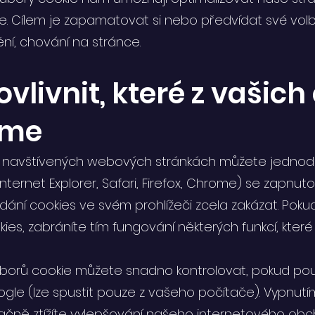
te. Cílem je zapamatovat si nebo předvídat své volb
tění, chování na stránce.
vlivnit, které z vašich
áme
o navštívených webových stránkách můžete jednod
 Internet Explorer, Safari, Firefox, Chrome) se zapnu
dání cookies ve svém prohlížeči zcela zakázat. Poku
ies, zabráníte tím fungování některých funkcí, kter
uborů cookie můžete snadno kontrolovat, pokud pou
le (lze spustit pouze z vašeho počítače). Vypnutí
ačně ztížíte vylepšování našeho internetového obc