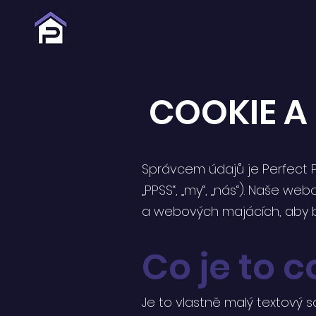
COOKIE A
Správcem údajů je Perfect Pr
„PPSS“, „my“, „nás“). Naše we
a webových majácích, aby by
Co je to c
Je to vlastně malý textový so