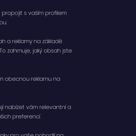
propojit s vaším profilem
ou.
ah a reklamy na základě
o zahrnuje, jaký obsah jste
ám obecnou reklamu na
í nabízet vám relevantní a
ich preferencí.
ánky pro vaše pohodlí na