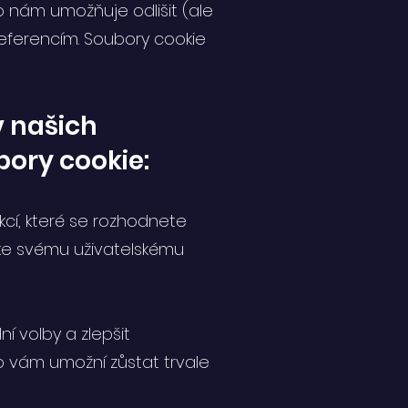
To nám umožňuje odlišit (ale
referencím. Soubory cookie
 našich
bory cookie:
cí, které se rozhodnete
t ke svému uživatelskému
í volby a zlepšit
o vám umožní zůstat trvale