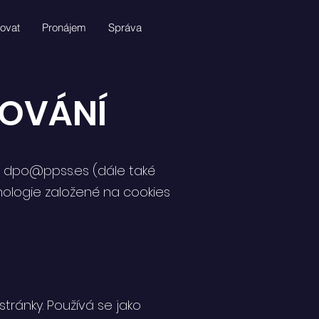
ovat
Pronájem
Správa
DOVÁNÍ
:
dpo@ppss.es
(dále také
chnologie založené na cookies
stránky. Používá se jako