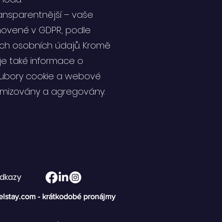
ansparentnější – vaše
novené v GDPR, podle
jich osobních údajů. Kromě
je také informace o
soubory cookie a webové
mizovány a agregovány.
odkazy
elstay.com - krátkodobé pronájmy