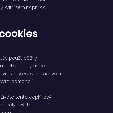
y. Patří sem například
 cookies
uše použít běžný
tou funkcí anonymního
d však zakážete i zpracování
é vám pomáhají.
žíváte tento doplňkový
m analytických souborů
hodu.