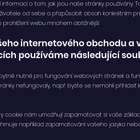
í informací o tom, jak jsou naše stránky používány. 
 uživatele od sebe a přizpůsobit obsah konkrétním p
ylo prohlížení webu mnohem obtížnější.
eho internetového obchodu a v
cích používáme následující sou
zbytně nutné pro fungování webových stránek a funk
tránky nefungovaly, např. byste se nemohli přihlási
ry cookie nám umožňují zapamatovat si vaše základn
zahrnuje například zapamatování vašeho jazyka neb